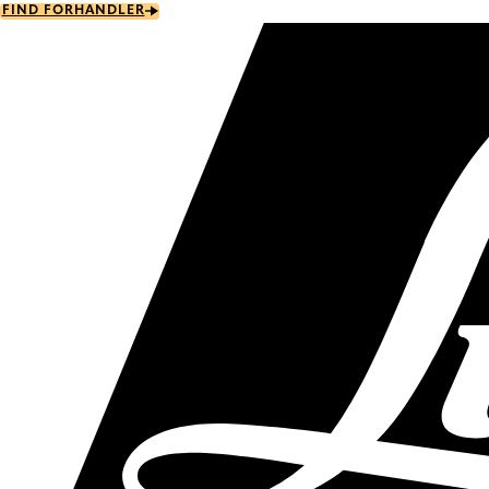
Skip
FIND FORHANDLER
to
main
content