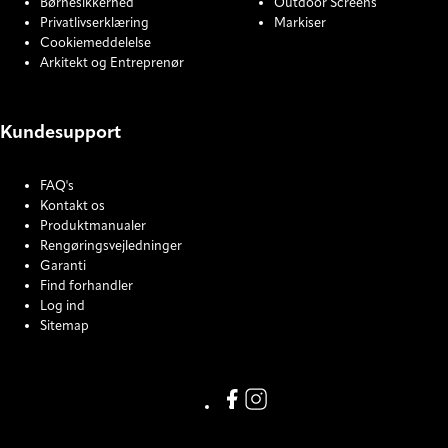
Børnesikkerhed
Outdoor Screens
Privatlivserklæring
Markiser
Cookiemeddelelse
Arkitekt og Entreprenør
Kundesupport
FAQ's
Kontakt os
Produktmanualer
Rengøringsvejledninger
Garanti
Find forhandler
Log ind
Sitemap
COOKIE SETTINGS
Link missing Display text from
Link missing Display text f