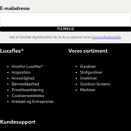
E-mailadresse
TILMELD
Ved at tilmelde dig bekræfter du, at du accepterer vores
fortrolighedspolitik
.
Luxaflex®
Vores sortiment
Hvorfor Luxaflex®
Gardiner
Inspiration
Stofgardiner
Ansvarlighed
Insektnet
Børnesikkerhed
Outdoor Screens
Privatlivserklæring
Markiser
Cookiemeddelelse
Arkitekt og Entreprenør
Kundesupport