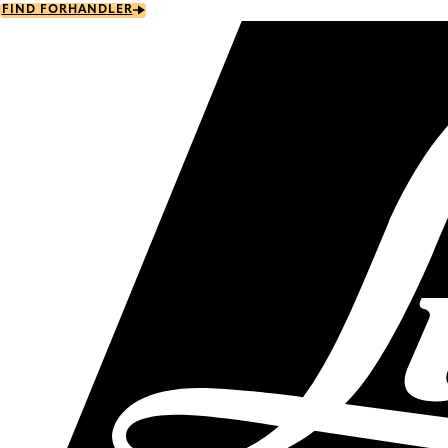
Skip
FIND FORHANDLER
to
main
content