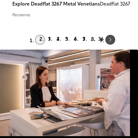
Explore Deadflat 3267 Metal Venetians
Deadflat 3267
Persienne
Prev
Next
1
2
3
4
5
36
…