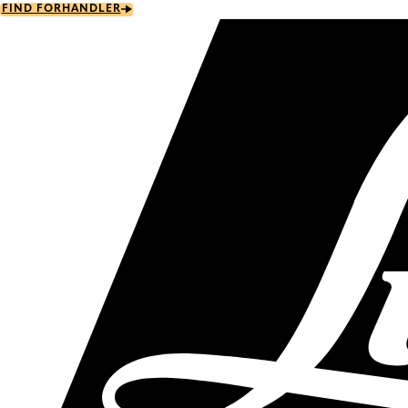
Skip
FIND FORHANDLER
to
main
content