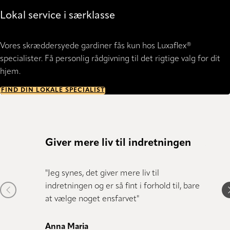
Lokal service i særklasse
Vores skræddersyede gardiner fås kun hos Luxaflex®
specialister. Få personlig rådgivning til det rigtige valg for dit
hjem.
FIND DIN LOKALE SPECIALIST
Giver mere liv til indretningen
Anbef
"Jeg synes, det giver mere liv til
"Vi er 
indretningen og er så fint i forhold til, bare
alle, 
Previous item
N
at vælge noget ensfarvet"
helstø
kvalitet
Anna Maria