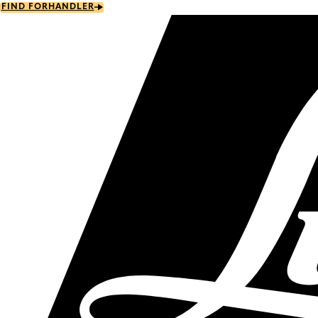
Skip
FIND FORHANDLER
to
main
content