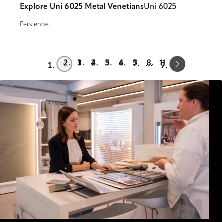
Explore Uni 6025 Metal Venetians
Uni 6025
Persienne
Prev
Next
1
2
3
4
5
11
…