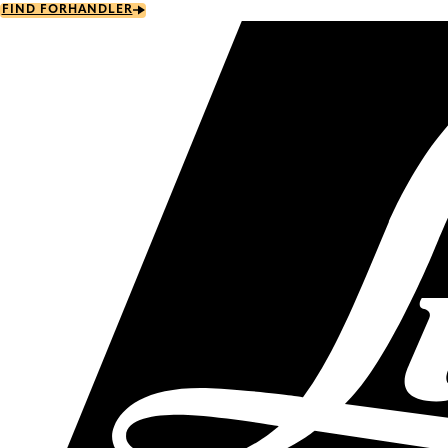
Skip
FIND FORHANDLER
to
main
content