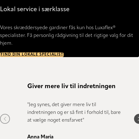
Lokal service i særklasse
Vores skræddersyede gardiner fås kun hos Luxaflex®
specialister. Få personlig rådgivning til det rigtige valg for dit
hjem.
FIND DIN LOKALE SPECIALIST
Giver mere liv til indretningen
Anbef
"Jeg synes, det giver mere liv til
"Vi er 
indretningen og er så fint i forhold til, bare
alle, 
Previous item
N
at vælge noget ensfarvet"
helstø
kvalitet
Anna Maria