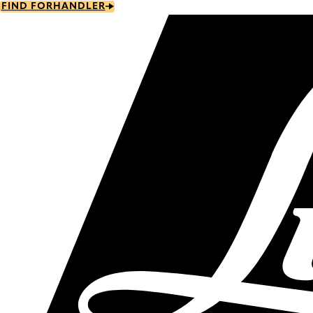
Skip
FIND FORHANDLER
to
main
content