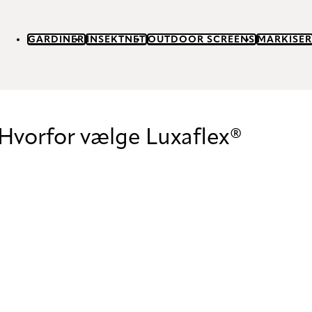
GARDINER
INSEKTNET
OUTDOOR SCREENS
MARKISER
Hvorfor vælge Luxaflex®