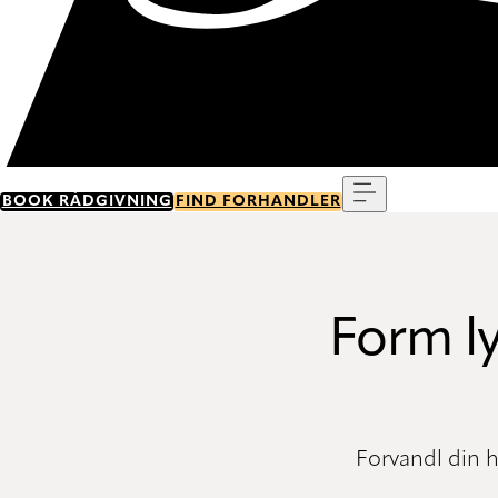
Menu
BOOK RÅDGIVNING
FIND FORHANDLER
Form ly
Forvandl din 