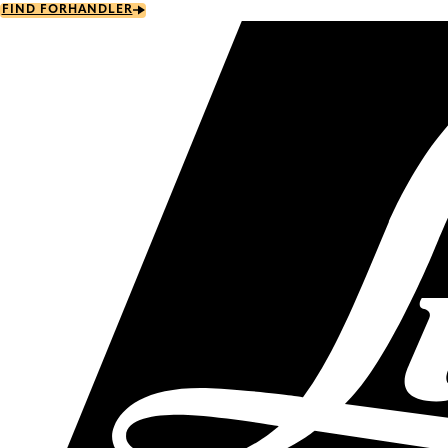
Skip
FIND FORHANDLER
to
main
content