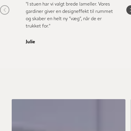
nye Lu
"I stuen har vi valgt brede lameller. Vores
Previous item
N
forhan
gardiner giver en designeffekt til rummet
løsnin
og skaber en helt ny ”væg”, når de er
stil"
trukket for."
Louis
Julie