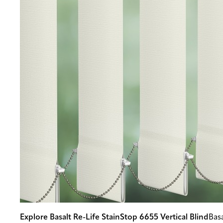
Explore Basalt Re-Life StainStop 6655 Vertical Blind
Basa