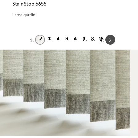
StainStop 6655
Lamelgardin
Prev
Next
1
2
3
4
5
18
…