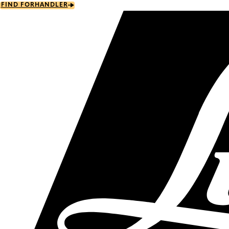
Skip
FIND FORHANDLER
to
main
content