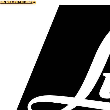
Skip
FIND FORHANDLER
to
main
content