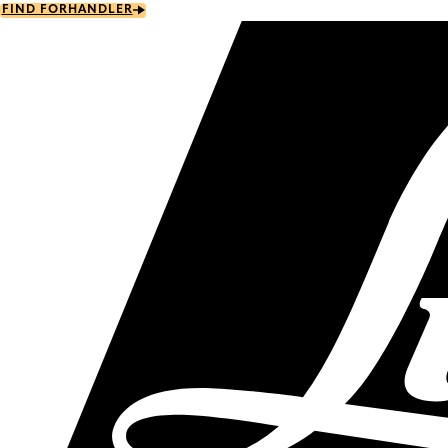
Skip
FIND FORHANDLER
to
main
content