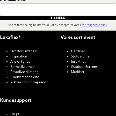
E-mailadresse
TILMELD
Ved at tilmelde dig bekræfter du, at du accepterer vores
fortrolighedspolitik
.
Luxaflex®
Vores sortiment
Hvorfor Luxaflex®
Gardiner
Inspiration
Stofgardiner
Ansvarlighed
Insektnet
Børnesikkerhed
Outdoor Screens
Privatlivserklæring
Markiser
Cookiemeddelelse
Arkitekt og Entreprenør
Kundesupport
FAQ's