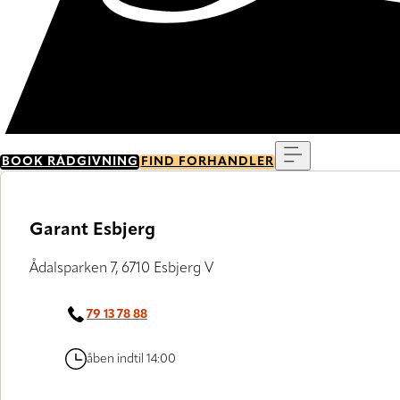
Menu
BOOK RÅDGIVNING
FIND FORHANDLER
Garant Esbjerg
Ådalsparken 7, 6710 Esbjerg V
79 13 78 88
åben indtil 14:00