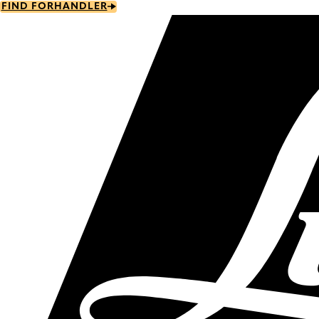
Skip
FIND FORHANDLER
to
main
content