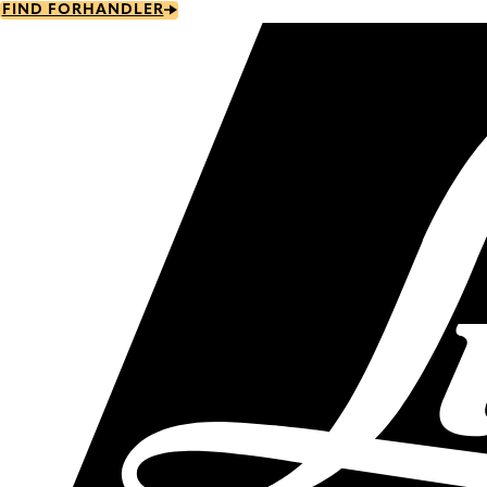
Skip
FIND FORHANDLER
to
main
content