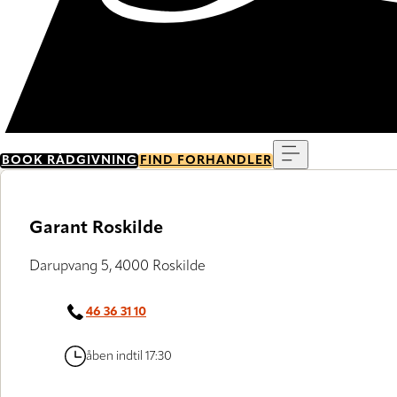
Menu
BOOK RÅDGIVNING
FIND FORHANDLER
Garant Roskilde
Darupvang 5, 4000 Roskilde
46 36 31 10
åben indtil 17:30