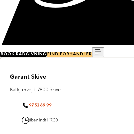
Menu
BOOK RÅDGIVNING
FIND FORHANDLER
Garant Skive
Katkjærvej 1, 7800 Skive
97 52 69 99
åben indtil 17:30