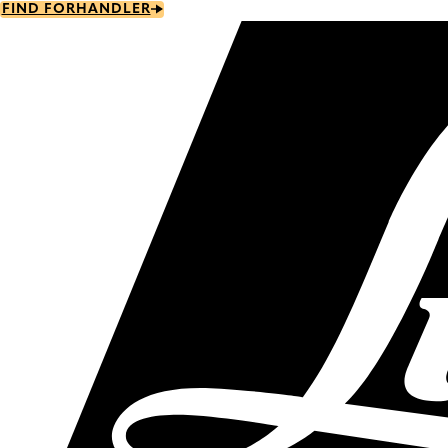
Skip
FIND FORHANDLER
to
main
content