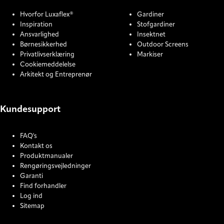
Hvorfor Luxaflex®
Gardiner
Inspiration
Stofgardiner
Ansvarlighed
Insektnet
Børnesikkerhed
Outdoor Screens
Privatlivserklæring
Markiser
Cookiemeddelelse
Arkitekt og Entreprenør
Kundesupport
FAQ's
Kontakt os
Produktmanualer
Rengøringsvejledninger
Garanti
Find forhandler
Log ind
Sitemap