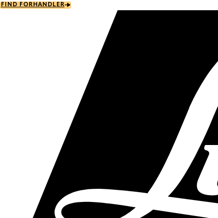
Skip
FIND FORHANDLER
to
main
content