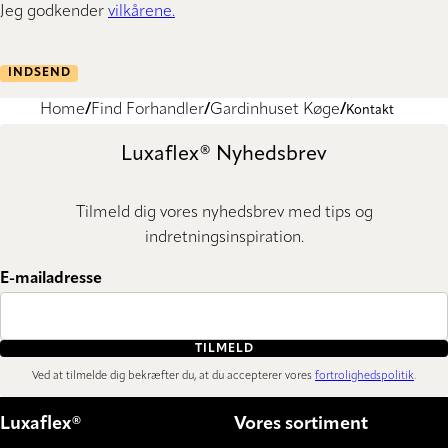
Jeg godkender
vilkårene.
INDSEND
Home
Find Forhandler
Gardinhuset Køge
Kontakt
Luxaflex® Nyhedsbrev
Tilmeld dig vores nyhedsbrev med tips og
indretningsinspiration.
E-mailadresse
TILMELD
Ved at tilmelde dig bekræfter du, at du accepterer vores
fortrolighedspolitik
.
Luxaflex®
Vores sortiment