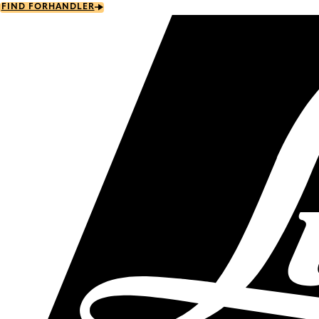
Skip
FIND FORHANDLER
to
main
content