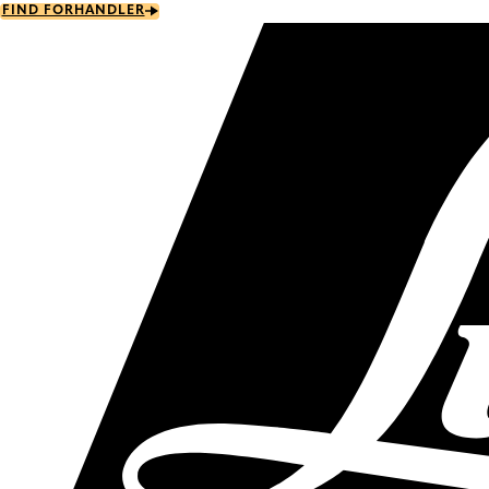
Skip
FIND FORHANDLER
to
main
content