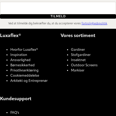
TILMELD
Ved at tilmelde dig bekræfter du, at du accepterer vores
fortrolighedspolitik
.
Luxaflex®
Vores sortiment
Hvorfor Luxaflex®
Gardiner
Inspiration
Stofgardiner
Ansvarlighed
Insektnet
Børnesikkerhed
Outdoor Screens
Privatlivserklæring
Markiser
Cookiemeddelelse
Arkitekt og Entreprenør
Kundesupport
FAQ's