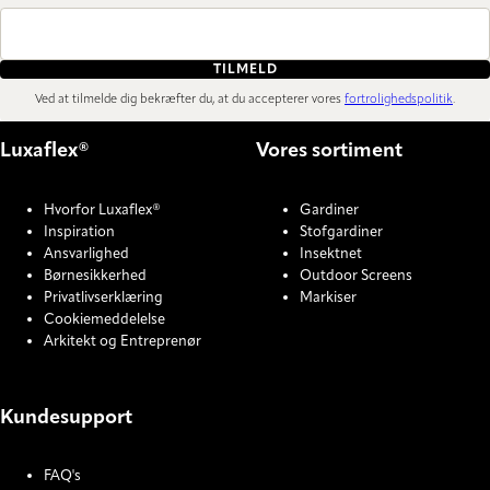
TILMELD
Ved at tilmelde dig bekræfter du, at du accepterer vores
fortrolighedspolitik
.
Luxaflex®
Vores sortiment
Hvorfor Luxaflex®
Gardiner
Inspiration
Stofgardiner
Ansvarlighed
Insektnet
Børnesikkerhed
Outdoor Screens
Privatlivserklæring
Markiser
Cookiemeddelelse
Arkitekt og Entreprenør
Kundesupport
FAQ's