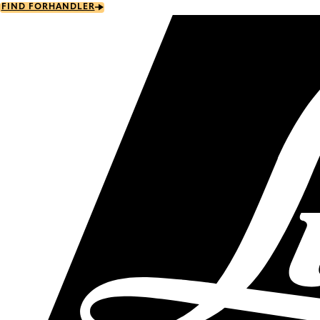
Skip
FIND FORHANDLER
to
main
content