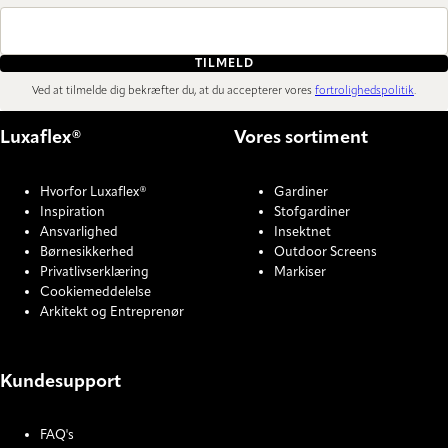
TILMELD
Ved at tilmelde dig bekræfter du, at du accepterer vores
fortrolighedspolitik
.
Luxaflex®
Vores sortiment
Hvorfor Luxaflex®
Gardiner
Inspiration
Stofgardiner
Ansvarlighed
Insektnet
Børnesikkerhed
Outdoor Screens
Privatlivserklæring
Markiser
Cookiemeddelelse
Arkitekt og Entreprenør
Kundesupport
FAQ's