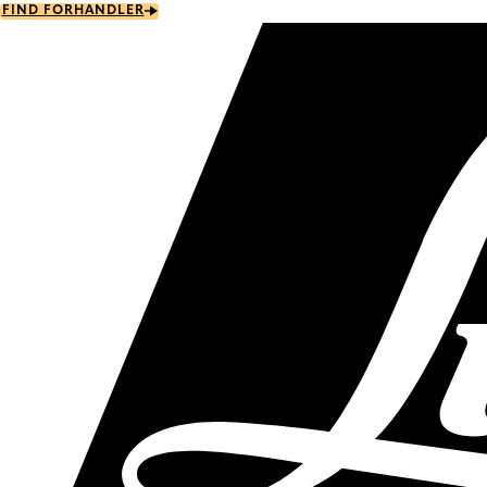
Skip
FIND FORHANDLER
to
main
content