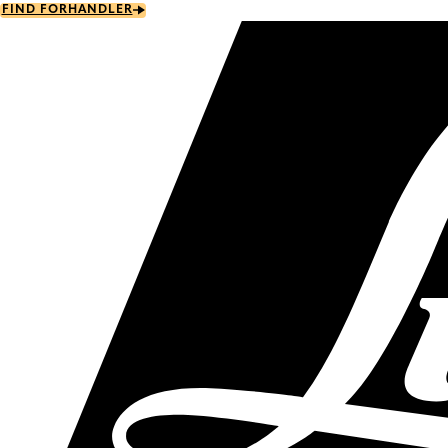
Skip
FIND FORHANDLER
to
main
content