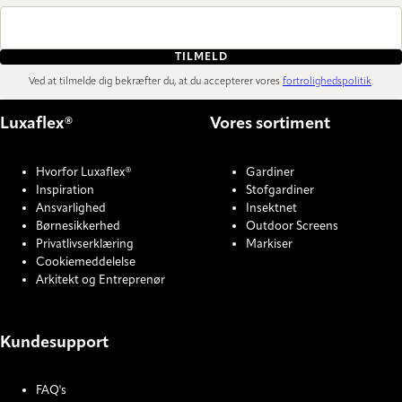
TILMELD
Ved at tilmelde dig bekræfter du, at du accepterer vores
fortrolighedspolitik
.
Luxaflex®
Vores sortiment
Hvorfor Luxaflex®
Gardiner
Inspiration
Stofgardiner
Ansvarlighed
Insektnet
Børnesikkerhed
Outdoor Screens
Privatlivserklæring
Markiser
Cookiemeddelelse
Arkitekt og Entreprenør
Kundesupport
FAQ's