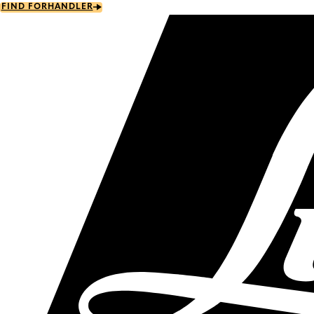
Skip
FIND FORHANDLER
to
main
content