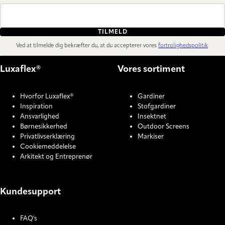
TILMELD
Ved at tilmelde dig bekræfter du, at du accepterer vores
fortrolighedspolitik
.
Luxaflex®
Vores sortiment
Hvorfor Luxaflex®
Gardiner
Inspiration
Stofgardiner
Ansvarlighed
Insektnet
Børnesikkerhed
Outdoor Screens
Privatlivserklæring
Markiser
Cookiemeddelelse
Arkitekt og Entreprenør
Kundesupport
FAQ's