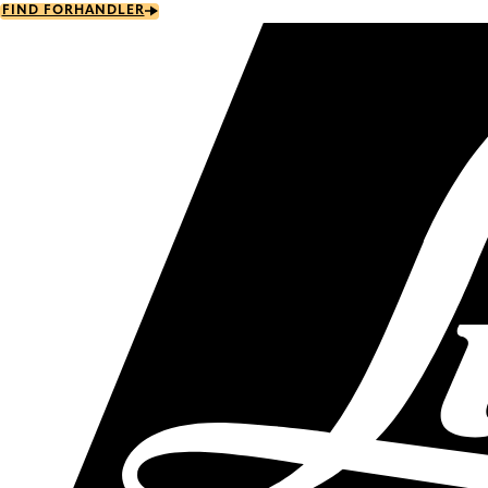
Skip
FIND FORHANDLER
to
main
content