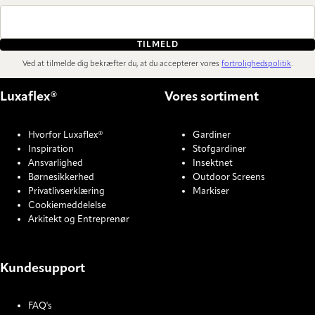
TILMELD
Ved at tilmelde dig bekræfter du, at du accepterer vores
fortrolighedspolitik
.
Luxaflex®
Vores sortiment
Hvorfor Luxaflex®
Gardiner
Inspiration
Stofgardiner
Ansvarlighed
Insektnet
Børnesikkerhed
Outdoor Screens
Privatlivserklæring
Markiser
Cookiemeddelelse
Arkitekt og Entreprenør
Kundesupport
FAQ's