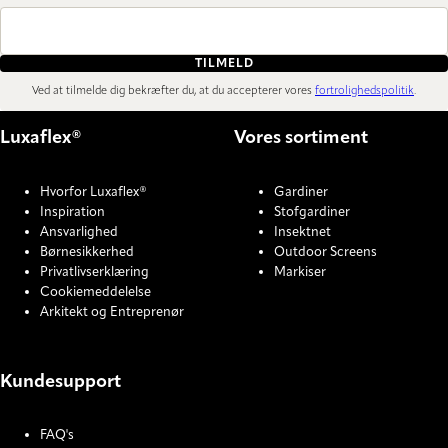
TILMELD
Ved at tilmelde dig bekræfter du, at du accepterer vores
fortrolighedspolitik
.
Luxaflex®
Vores sortiment
Hvorfor Luxaflex®
Gardiner
Inspiration
Stofgardiner
Ansvarlighed
Insektnet
Børnesikkerhed
Outdoor Screens
Privatlivserklæring
Markiser
Cookiemeddelelse
Arkitekt og Entreprenør
Kundesupport
FAQ's