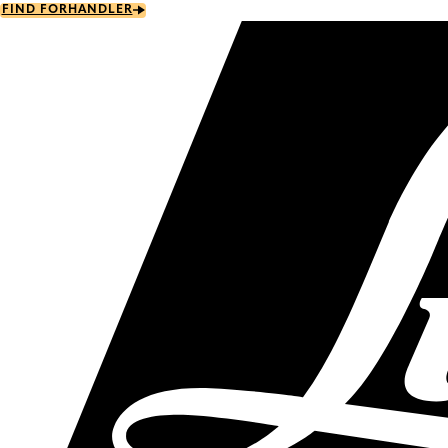
Skip
FIND FORHANDLER
to
main
content