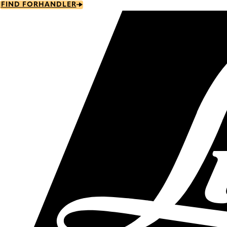
Skip
FIND FORHANDLER
to
main
content