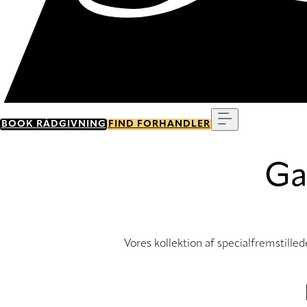
Menu
BOOK RÅDGIVNING
FIND FORHANDLER
Ga
Vores kollektion af specialfremstille