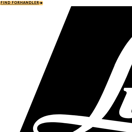
Skip
FIND FORHANDLER
to
main
content