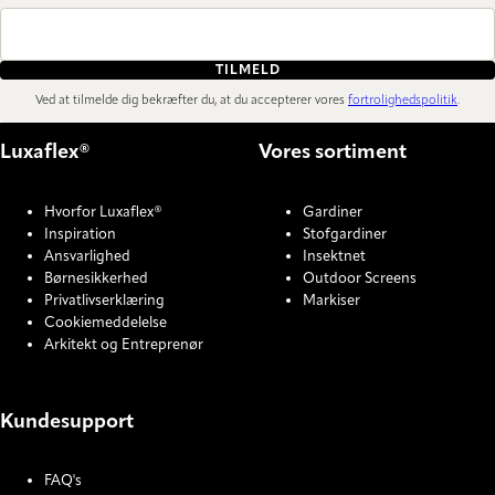
TILMELD
Ved at tilmelde dig bekræfter du, at du accepterer vores
fortrolighedspolitik
.
Luxaflex®
Vores sortiment
Hvorfor Luxaflex®
Gardiner
Inspiration
Stofgardiner
Ansvarlighed
Insektnet
Børnesikkerhed
Outdoor Screens
Privatlivserklæring
Markiser
Cookiemeddelelse
Arkitekt og Entreprenør
Kundesupport
FAQ's