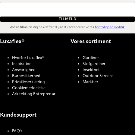
TILMELD
Ved at tilmelde dig bekræfter du, at du accepterer vores
fortrolighedspolitik
.
Luxaflex®
Vores sortiment
Hvorfor Luxaflex®
Gardiner
Inspiration
Stofgardiner
Ansvarlighed
Insektnet
Børnesikkerhed
Outdoor Screens
Privatlivserklæring
Markiser
Cookiemeddelelse
Arkitekt og Entreprenør
Kundesupport
FAQ's