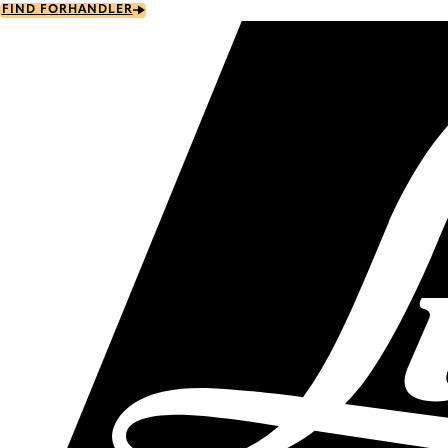
Skip
FIND FORHANDLER
to
main
content