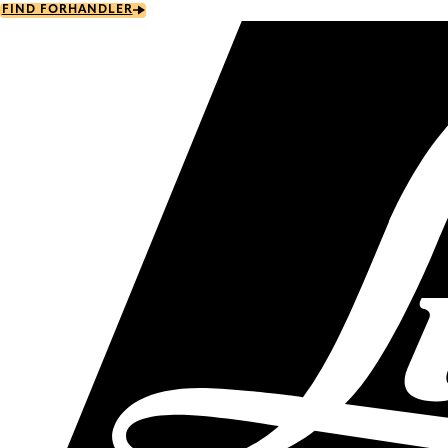
Skip
FIND FORHANDLER
to
main
content