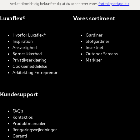
Ved at tilmelde dig bekræfter du, at du accepterer vores
fortrolighedspolitik
.
Luxaflex®
Vores sortiment
Hvorfor Luxaflex®
Gardiner
Inspiration
Stofgardiner
Ansvarlighed
Insektnet
Børnesikkerhed
Outdoor Screens
Privatlivserklæring
Markiser
Cookiemeddelelse
Arkitekt og Entreprenør
Kundesupport
FAQ's
Kontakt os
Produktmanualer
Rengøringsvejledninger
Garanti