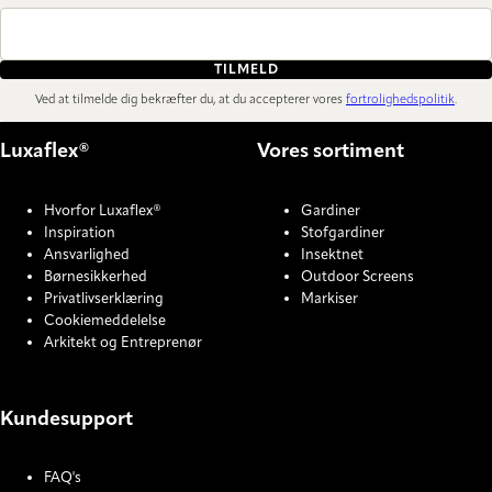
TILMELD
Ved at tilmelde dig bekræfter du, at du accepterer vores
fortrolighedspolitik
.
Luxaflex®
Vores sortiment
Hvorfor Luxaflex®
Gardiner
Inspiration
Stofgardiner
Ansvarlighed
Insektnet
Børnesikkerhed
Outdoor Screens
Privatlivserklæring
Markiser
Cookiemeddelelse
Arkitekt og Entreprenør
Kundesupport
FAQ's