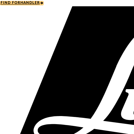
Skip
FIND FORHANDLER
to
main
content