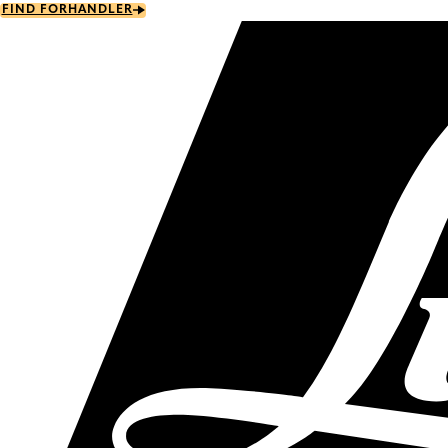
Skip
FIND FORHANDLER
to
main
content