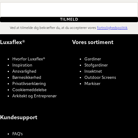
TILMELD
Ved at tilmelde dig bekræfter du, at du accepterer vores
fortrolighedspolitik
.
Luxaflex®
Vores sortiment
Hvorfor Luxaflex®
Gardiner
Inspiration
Stofgardiner
Ansvarlighed
Insektnet
Børnesikkerhed
Outdoor Screens
Privatlivserklæring
Markiser
Cookiemeddelelse
Arkitekt og Entreprenør
Kundesupport
FAQ's