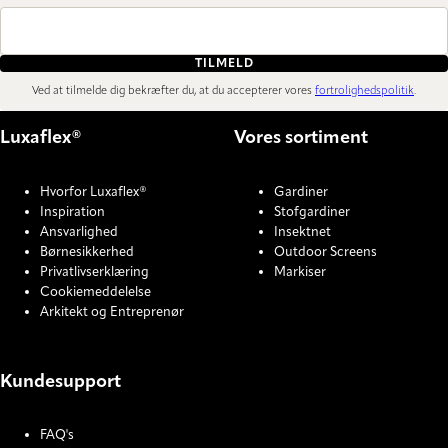
TILMELD
Ved at tilmelde dig bekræfter du, at du accepterer vores
fortrolighedspolitik
.
Luxaflex®
Vores sortiment
Hvorfor Luxaflex®
Gardiner
Inspiration
Stofgardiner
Ansvarlighed
Insektnet
Børnesikkerhed
Outdoor Screens
Privatlivserklæring
Markiser
Cookiemeddelelse
Arkitekt og Entreprenør
Kundesupport
FAQ's