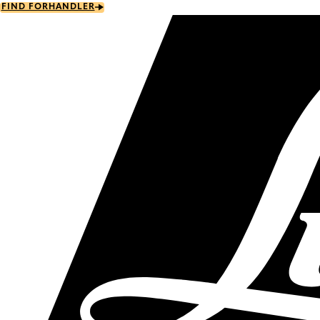
Skip
FIND FORHANDLER
to
main
content