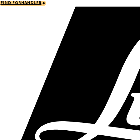
Skip
FIND FORHANDLER
to
main
content