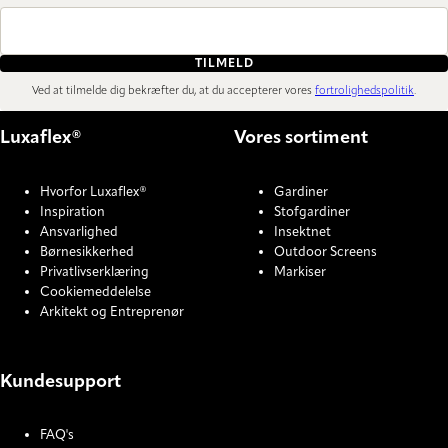
TILMELD
Ved at tilmelde dig bekræfter du, at du accepterer vores
fortrolighedspolitik
.
Luxaflex®
Vores sortiment
Hvorfor Luxaflex®
Gardiner
Inspiration
Stofgardiner
Ansvarlighed
Insektnet
Børnesikkerhed
Outdoor Screens
Privatlivserklæring
Markiser
Cookiemeddelelse
Arkitekt og Entreprenør
Kundesupport
FAQ's