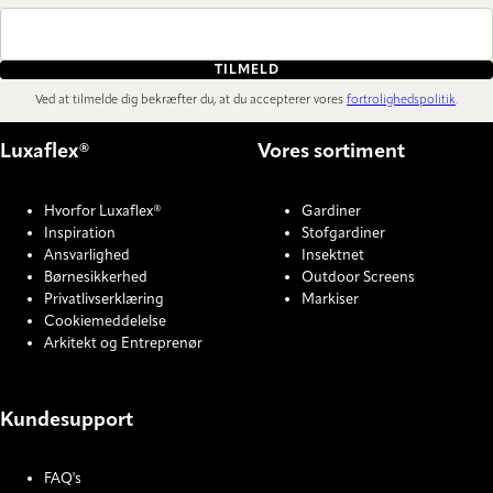
TILMELD
Ved at tilmelde dig bekræfter du, at du accepterer vores
fortrolighedspolitik
.
Luxaflex®
Vores sortiment
Hvorfor Luxaflex®
Gardiner
Inspiration
Stofgardiner
Ansvarlighed
Insektnet
Børnesikkerhed
Outdoor Screens
Privatlivserklæring
Markiser
Cookiemeddelelse
Arkitekt og Entreprenør
Kundesupport
FAQ's