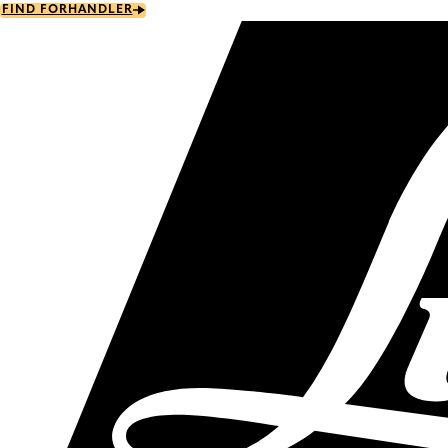
Skip
FIND FORHANDLER
to
main
content