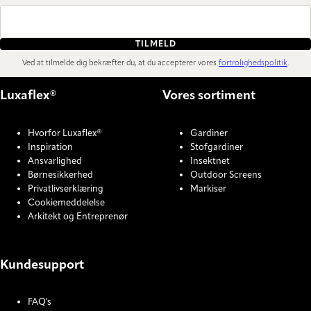
TILMELD
Ved at tilmelde dig bekræfter du, at du accepterer vores
fortrolighedspolitik
.
Luxaflex®
Vores sortiment
Hvorfor Luxaflex®
Gardiner
Inspiration
Stofgardiner
Ansvarlighed
Insektnet
Børnesikkerhed
Outdoor Screens
Privatlivserklæring
Markiser
Cookiemeddelelse
Arkitekt og Entreprenør
Kundesupport
FAQ's