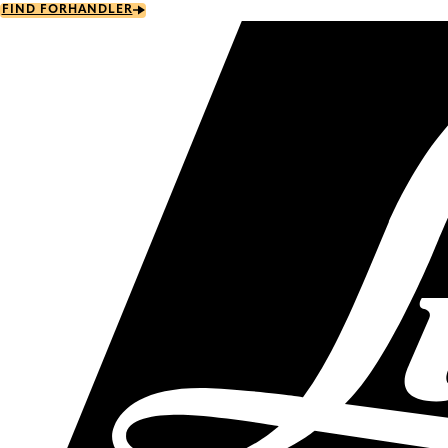
Skip
FIND FORHANDLER
to
main
content