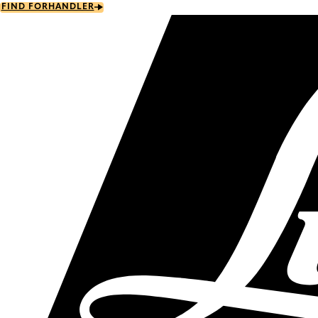
Skip
FIND FORHANDLER
to
main
content