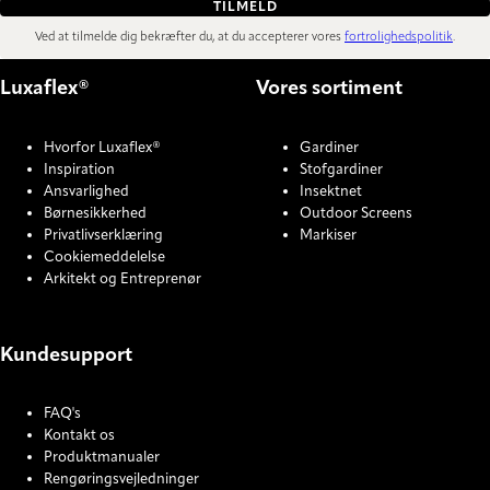
TILMELD
Ved at tilmelde dig bekræfter du, at du accepterer vores
fortrolighedspolitik
.
Luxaflex®
Vores sortiment
Hvorfor Luxaflex®
Gardiner
Inspiration
Stofgardiner
Ansvarlighed
Insektnet
Børnesikkerhed
Outdoor Screens
Privatlivserklæring
Markiser
Cookiemeddelelse
Arkitekt og Entreprenør
Kundesupport
FAQ's
Kontakt os
Produktmanualer
Rengøringsvejledninger