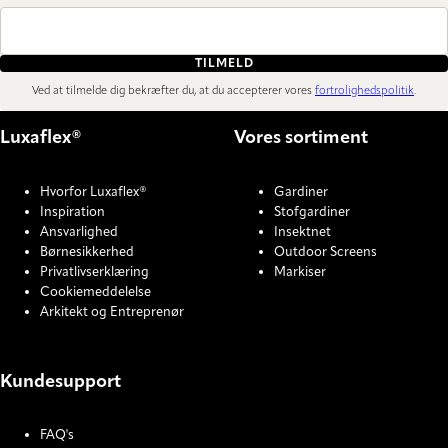
TILMELD
Ved at tilmelde dig bekræfter du, at du accepterer vores
fortrolighedspolitik
.
Luxaflex®
Vores sortiment
Hvorfor Luxaflex®
Gardiner
Inspiration
Stofgardiner
Ansvarlighed
Insektnet
Børnesikkerhed
Outdoor Screens
Privatlivserklæring
Markiser
Cookiemeddelelse
Arkitekt og Entreprenør
Kundesupport
FAQ's