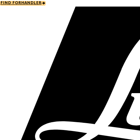
Skip
FIND FORHANDLER
to
main
content