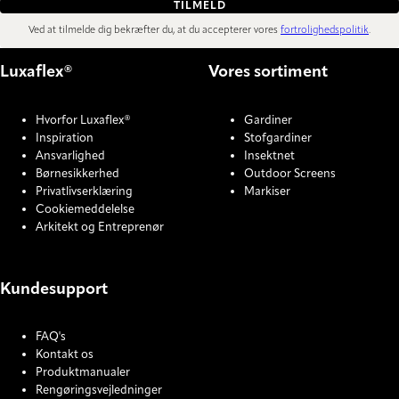
TILMELD
Ved at tilmelde dig bekræfter du, at du accepterer vores
fortrolighedspolitik
.
Luxaflex®
Vores sortiment
Hvorfor Luxaflex®
Gardiner
Inspiration
Stofgardiner
Ansvarlighed
Insektnet
Børnesikkerhed
Outdoor Screens
Privatlivserklæring
Markiser
Cookiemeddelelse
Arkitekt og Entreprenør
Kundesupport
FAQ's
Kontakt os
Produktmanualer
Rengøringsvejledninger