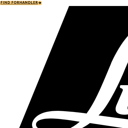
Skip
FIND FORHANDLER
to
main
content