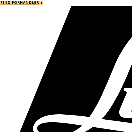
Skip
FIND FORHANDLER
to
main
content