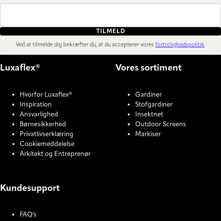
TILMELD
Ved at tilmelde dig bekræfter du, at du accepterer vores
fortrolighedspolitik
.
Luxaflex®
Vores sortiment
Hvorfor Luxaflex®
Gardiner
Inspiration
Stofgardiner
Ansvarlighed
Insektnet
Børnesikkerhed
Outdoor Screens
Privatlivserklæring
Markiser
Cookiemeddelelse
Arkitekt og Entreprenør
Kundesupport
FAQ's