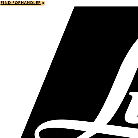
Skip
FIND FORHANDLER
to
main
content