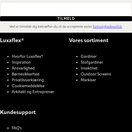
TILMELD
Ved at tilmelde dig bekræfter du, at du accepterer vores
fortrolighedspolitik
.
Luxaflex®
Vores sortiment
Hvorfor Luxaflex®
Gardiner
Inspiration
Stofgardiner
Ansvarlighed
Insektnet
Børnesikkerhed
Outdoor Screens
Privatlivserklæring
Markiser
Cookiemeddelelse
Arkitekt og Entreprenør
Kundesupport
FAQ's