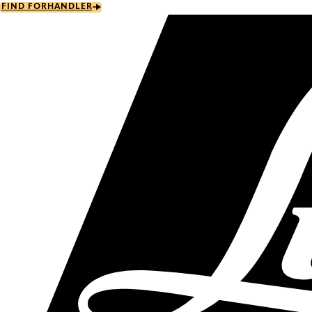
Skip
FIND FORHANDLER
to
main
content