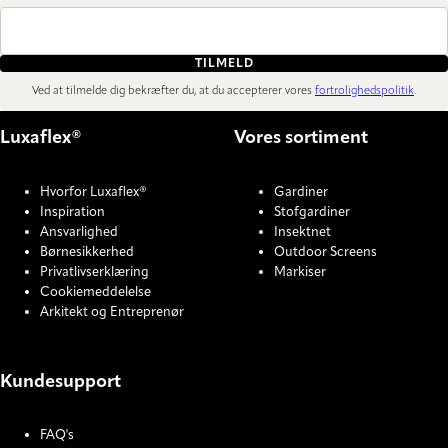
TILMELD
Ved at tilmelde dig bekræfter du, at du accepterer vores
fortrolighedspolitik
.
Luxaflex®
Vores sortiment
Hvorfor Luxaflex®
Gardiner
Inspiration
Stofgardiner
Ansvarlighed
Insektnet
Børnesikkerhed
Outdoor Screens
Privatlivserklæring
Markiser
Cookiemeddelelse
Arkitekt og Entreprenør
Kundesupport
FAQ's