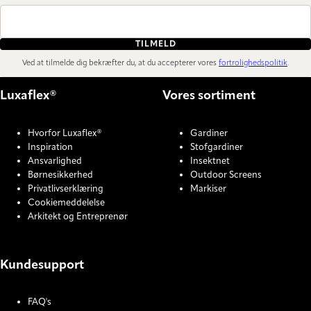
TILMELD
Ved at tilmelde dig bekræfter du, at du accepterer vores
fortrolighedspolitik
.
Luxaflex®
Vores sortiment
Hvorfor Luxaflex®
Gardiner
Inspiration
Stofgardiner
Ansvarlighed
Insektnet
Børnesikkerhed
Outdoor Screens
Privatlivserklæring
Markiser
Cookiemeddelelse
Arkitekt og Entreprenør
Kundesupport
FAQ's