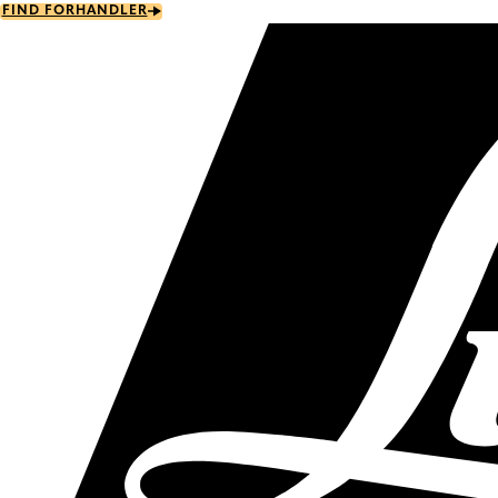
Skip
FIND FORHANDLER
to
main
content