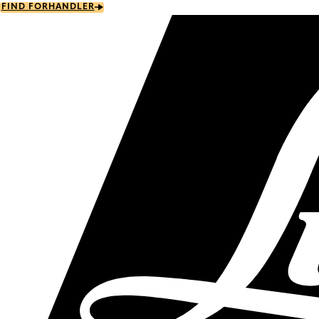
Skip
FIND FORHANDLER
to
main
content