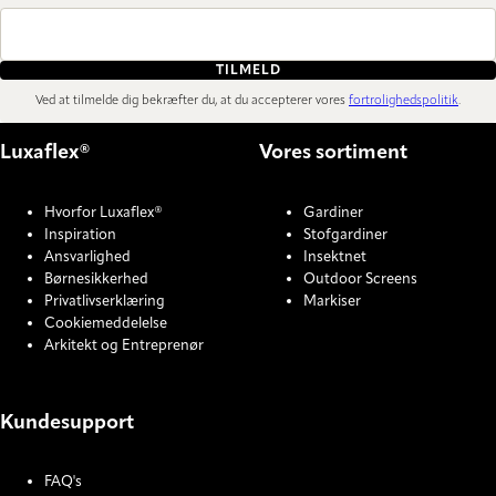
TILMELD
Ved at tilmelde dig bekræfter du, at du accepterer vores
fortrolighedspolitik
.
Luxaflex®
Vores sortiment
Hvorfor Luxaflex®
Gardiner
Inspiration
Stofgardiner
Ansvarlighed
Insektnet
Børnesikkerhed
Outdoor Screens
Privatlivserklæring
Markiser
Cookiemeddelelse
Arkitekt og Entreprenør
Kundesupport
FAQ's