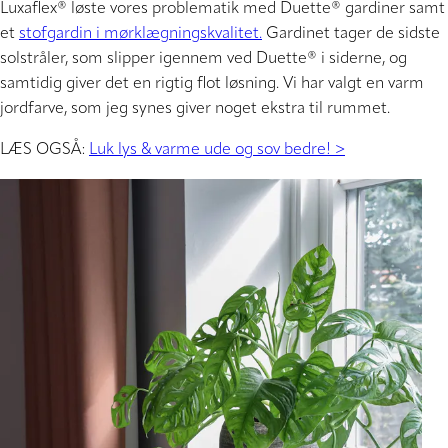
Luxaflex® løste vores problematik med Duette® gardiner samt
et
stofgardin i mørklægningskvalitet.
Gardinet tager de sidste
solstråler, som slipper igennem ved Duette® i siderne, og
samtidig giver det en rigtig flot løsning. Vi har valgt en varm
jordfarve, som jeg synes giver noget ekstra til rummet.
LÆS OGSÅ:
Luk lys & varme ude og sov bedre! >