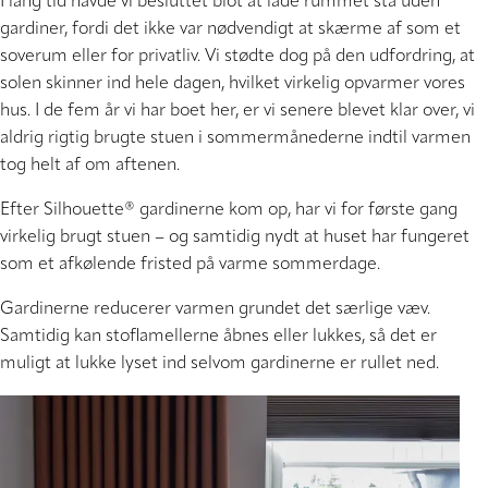
I lang tid havde vi besluttet blot at lade rummet stå uden
gardiner, fordi det ikke var nødvendigt at skærme af som et
soverum eller for privatliv. Vi stødte dog på den udfordring, at
solen skinner ind hele dagen, hvilket virkelig opvarmer vores
hus. I de fem år vi har boet her, er vi senere blevet klar over, vi
aldrig rigtig brugte stuen i sommermånederne indtil varmen
tog helt af om aftenen.
Efter Silhouette® gardinerne kom op, har vi for første gang
virkelig brugt stuen – og samtidig nydt at huset har fungeret
som et afkølende fristed på varme sommerdage.
Gardinerne reducerer varmen grundet det særlige væv.
Samtidig kan stoflamellerne åbnes eller lukkes, så det er
muligt at lukke lyset ind selvom gardinerne er rullet ned.