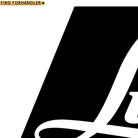
Skip
FIND FORHANDLER
to
main
content