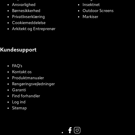
Ansvarlighed
Insektnet
Børnesikkerhed
Outdoor Screens
Privatlivserklæring
Markiser
Cookiemeddelelse
Arkitekt og Entreprenør
Kundesupport
FAQ's
Kontakt os
Produktmanualer
Rengøringsvejledninger
Garanti
Find forhandler
Log ind
Sitemap
COOKIE SETTINGS
Link missing Display text from
Link missing Display text f