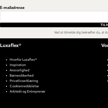
E-mailadresse
TIL
Ved at tilmelde dig bekræfter du, at 
Luxaflex®
Vo
Hvorfor Luxaflex®
Inspiration
Ansvarlighed
Børnesikkerhed
Privatlivserklæring
Cookiemeddelelse
Arkitekt og Entreprenør