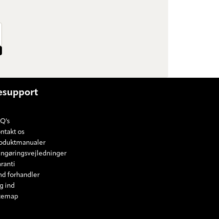
support
Q's
ntakt os
oduktmanualer
ngøringsvejledninger
ranti
nd forhandler
g ind
temap
E SETTINGS