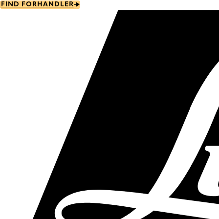
Skip
FIND FORHANDLER
to
main
content