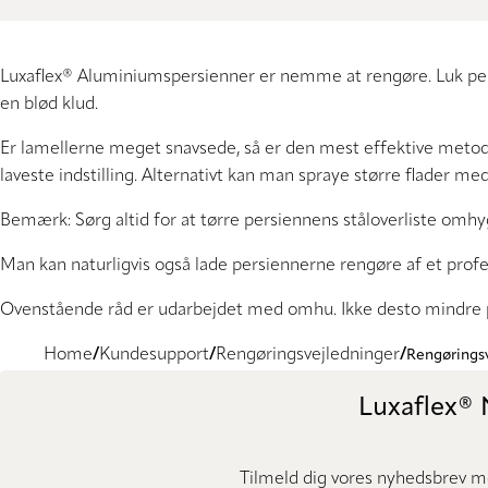
Luxaflex® Aluminiumspersienner er nemme at rengøre. Luk persie
en blød klud.
Er lamellerne meget snavsede, så er den mest effektive metod
laveste indstilling. Alternativt kan man spraye større flader me
Bemærk: Sørg altid for at tørre persiennens ståloverliste omhyg
Man kan naturligvis også lade persiennerne rengøre af et profes
Ovenstående råd er udarbejdet med omhu. Ikke desto mindre påt
Home
Kundesupport
Rengøringsvejledninger
Rengørings
Luxaflex®
Tilmeld dig vores nyhedsbrev me