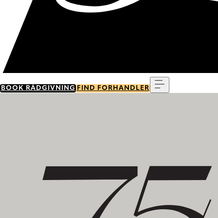
Menu
BOOK RÅDGIVNING
FIND FORHANDLER
Tag del i vores historie