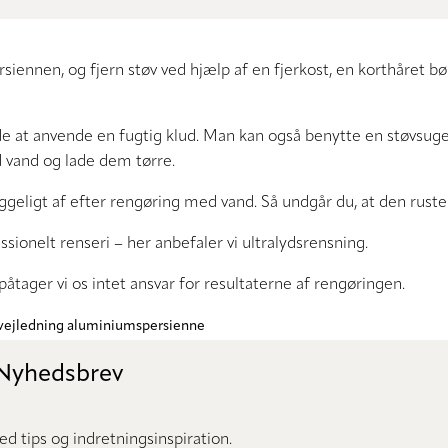
nnen, og fjern støv ved hjælp af en fjerkost, en korthåret bør
e at anvende en fugtig klud. Man kan også benytte en støvsuge
d vand og lade dem tørre.
geligt af efter rengøring med vand. Så undgår du, at den ruster
sionelt renseri – her anbefaler vi ultralydsrensning.
ager vi os intet ansvar for resultaterne af rengøringen.
vejledning aluminiumspersienne
 Nyhedsbrev
d tips og indretningsinspiration.