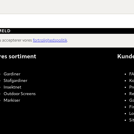
MELD
du accepterer vores
fortrolighedspolitik
.
res sortiment
Kunde
Gardiner
FA
Stofgardiner
Ko
Insektnet
Pr
Outdoor Screens
Re
Markiser
Ga
Fi
Lo
Si
COOKI