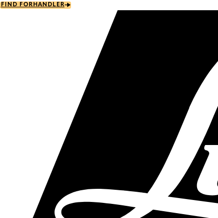
Skip
FIND FORHANDLER
to
main
content