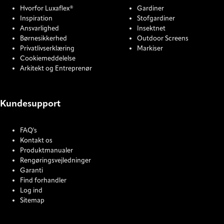
Hvorfor Luxaflex®
Gardiner
Inspiration
Stofgardiner
Ansvarlighed
Insektnet
Børnesikkerhed
Outdoor Screens
Privatlivserklæring
Markiser
Cookiemeddelelse
Arkitekt og Entreprenør
Kundesupport
FAQ's
Kontakt os
Produktmanualer
Rengøringsvejledninger
Garanti
Find forhandler
Log ind
Sitemap
COOKIE SETTINGS