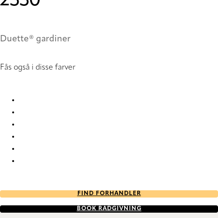
2330
Duette® gardiner
Fås også i disse farver
Batiste Plain duo tone 2320 Duette
Batiste Plain duo tone 2328 Duette
Batiste Plain duo tone 2329 Duette
Batiste Plain duo tone 2330 Duette
Batiste Plain duo tone 2332 Duette
Batiste Plain duo tone 2334 Duette
FIND FORHANDLER
BOOK RÅDGIVNING