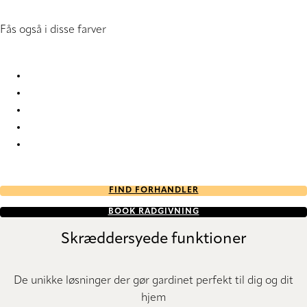
Fås også i disse farver
Bonsai RD 2925 Vertical Blind
Bonsai RD 2926 Vertical Blind
Bonsai RD 2927 Vertical Blind
Bonsai RD 2928 Vertical Blind
Bonsai RD 2929 Vertical Blind
FIND FORHANDLER
BOOK RÅDGIVNING
Skræddersyede funktioner
De unikke løsninger der gør gardinet perfekt til dig og dit
hjem