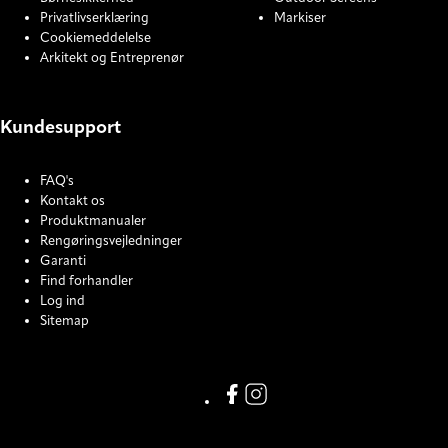
Privatlivserklæring
Markiser
Cookiemeddelelse
Arkitekt og Entreprenør
Kundesupport
FAQ's
Kontakt os
Produktmanualer
Rengøringsvejledninger
Garanti
Find forhandler
Log ind
Sitemap
COOKIE SETTINGS
Link missing Display text from
Link missing Display text f