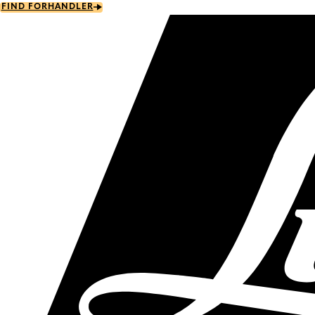
Skip
FIND FORHANDLER
to
main
content