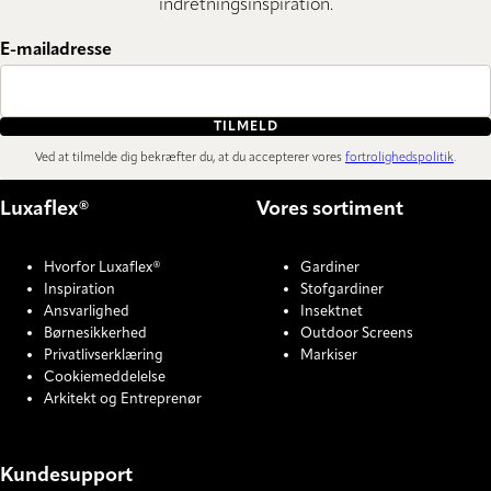
indretningsinspiration.
E-mailadresse
TILMELD
Ved at tilmelde dig bekræfter du, at du accepterer vores
fortrolighedspolitik
.
Luxaflex®
Vores sortiment
Hvorfor Luxaflex®
Gardiner
Inspiration
Stofgardiner
Ansvarlighed
Insektnet
Børnesikkerhed
Outdoor Screens
Privatlivserklæring
Markiser
Cookiemeddelelse
Arkitekt og Entreprenør
Kundesupport