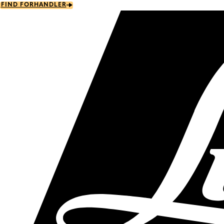
Skip
FIND FORHANDLER
to
main
content