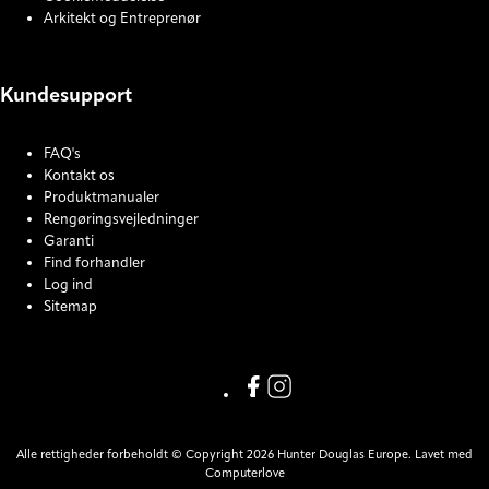
Arkitekt og Entreprenør
Kundesupport
FAQ's
Kontakt os
Produktmanualer
Rengøringsvejledninger
Garanti
Find forhandler
Log ind
Sitemap
COOKIE SETTINGS
Link missing Display text from
Link missing Display text f
Alle rettigheder forbeholdt © Copyright 2026 Hunter Douglas Europe. Lavet med
Computerlove