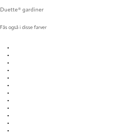
Duette® gardiner
Fås også i disse farver
Elan duo tone 2365 Duette
Elan duo tone 2366 Duette
Elan duo tone 2367 Duette
Elan duo tone 2368 Duette
Elan duo tone 2369 Duette
Elan duo tone 2370 Duette
Elan duo tone 2371 Duette
Elan duo tone 7739 Duette
Elan duo tone 7743 Duette
Elan duo tone 7746 Duette
Elan duo tone 7752 Duette
Elan duo tone 7763 Duette