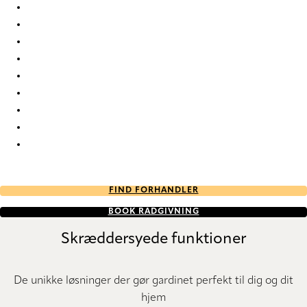
Elan duo tone 7765 Duette
Elan duo tone 803 Duette
Elan duo tone 841 Duette
Elan duo tone 843 Duette
Elan duo tone 9311 Duette
Elan duo tone 9317 Duette
Elan duo tone 9322 Duette
Elan duo tone 9354 Duette
Elan duo tone 9651 Duette
FIND FORHANDLER
BOOK RÅDGIVNING
Skræddersyede funktioner
De unikke løsninger der gør gardinet perfekt til dig og dit
hjem