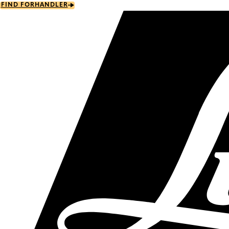
Skip
FIND FORHANDLER
to
main
content