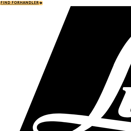
Skip
FIND FORHANDLER
to
main
content