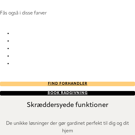
Fås også i disse farver
Elegance 1836 Pleated Blind
Elegance 1838 Pleated Blind
Elegance 1859 Pleated Blind
Elegance 1860 Pleated Blind
Elegance 1928 Pleated Blind
FIND FORHANDLER
BOOK RÅDGIVNING
Skræddersyede funktioner
De unikke løsninger der gør gardinet perfekt til dig og dit
hjem