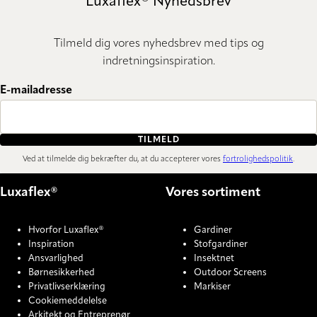
Luxaflex® Nyhedsbrev
Tilmeld dig vores nyhedsbrev med tips og
indretningsinspiration.
E-mailadresse
TILMELD
Ved at tilmelde dig bekræfter du, at du accepterer vores
fortrolighedspolitik
.
Luxaflex®
Vores sortiment
Hvorfor Luxaflex®
Gardiner
Inspiration
Stofgardiner
Ansvarlighed
Insektnet
Børnesikkerhed
Outdoor Screens
Privatlivserklæring
Markiser
Cookiemeddelelse
Arkitekt og Entreprenør