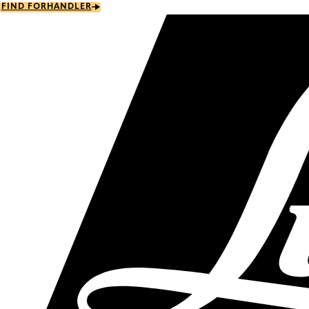
Skip
FIND FORHANDLER
to
main
content