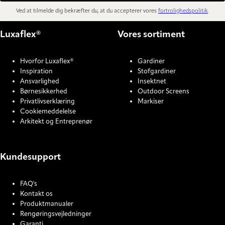
Ved at tilmelde dig bekræfter du, at du accepterer vores
fortrolighedspolitik
.
Luxaflex®
Vores sortiment
Hvorfor Luxaflex®
Gardiner
Inspiration
Stofgardiner
Ansvarlighed
Insektnet
Børnesikkerhed
Outdoor Screens
Privatlivserklæring
Markiser
Cookiemeddelelse
Arkitekt og Entreprenør
Kundesupport
FAQ's
Kontakt os
Produktmanualer
Rengøringsvejledninger
Garanti