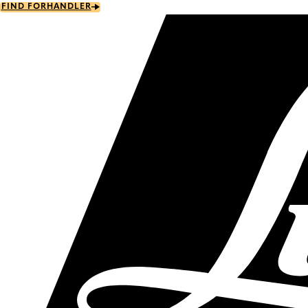
Skip
FIND FORHANDLER
to
main
content