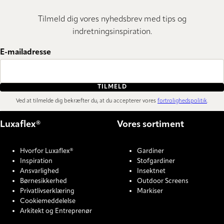
Tilmeld dig vores nyhedsbrev med tips og
indretningsinspiration.
E-mailadresse
TILMELD
Ved at tilmelde dig bekræfter du, at du accepterer vores
fortrolighedspolitik
.
Luxaflex®
Vores sortiment
Hvorfor Luxaflex®
Gardiner
Inspiration
Stofgardiner
Ansvarlighed
Insektnet
Børnesikkerhed
Outdoor Screens
Privatlivserklæring
Markiser
Cookiemeddelelse
Arkitekt og Entreprenør