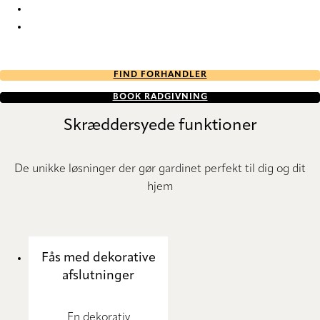
Esterno RD 7520 Roller Blind
Esterno RD 7521 Roller Blind
FIND FORHANDLER
BOOK RÅDGIVNING
Skræddersyede funktioner
De unikke løsninger der gør gardinet perfekt til dig og dit
hjem
Fås med dekorative
afslutninger
En dekorativ