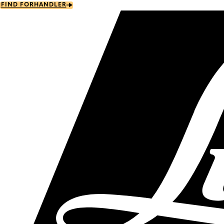
Skip
FIND FORHANDLER
to
main
content