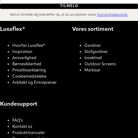
TILMELD
Ved at tilmelde dig bekræfter du, at du accepterer vores
fortrolighedspolitik
.
Luxaflex®
Vores sortiment
Hvorfor Luxaflex®
Gardiner
Inspiration
Stofgardiner
Ansvarlighed
Insektnet
Børnesikkerhed
Outdoor Screens
Privatlivserklæring
Markiser
Cookiemeddelelse
Arkitekt og Entreprenør
Kundesupport
FAQ's
Kontakt os
Produktmanualer